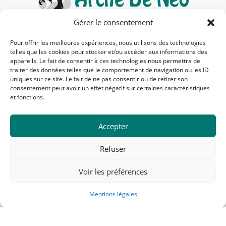
Gérer le consentement
Pour offrir les meilleures expériences, nous utilisons des technologies
19, rue des Chênes – 71200 Saint-Sernin-du-
telles que les cookies pour stocker et/ou accéder aux informations des
Bois
appareils. Le fait de consentir à ces technologies nous permettra de
06 16 59 18 44
traiter des données telles que le comportement de navigation ou les ID
uniques sur ce site. Le fait de ne pas consentir ou de retirer son
sabrina@pensionadn.com
consentement peut avoir un effet négatif sur certaines caractéristiques
et fonctions.
Suivez-nous !
Accepter
Refuser
Voir les préférences
Mentions légales
MENTIONS LÉGALES ET POLITIQUE DE
CONFIDENTIALITÉ
|
SITEMAP